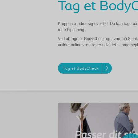
Tag et BodyC
Kroppen
æ
ndrer sig over tid. Du kan tage p
å
rette tilpasning.
Ved at tage et
B
ody
C
heck og svare p
å
8 enk
unikke online-v
æ
rkt
ø
j er udviklet i samarbe
Tag et BodyCheck