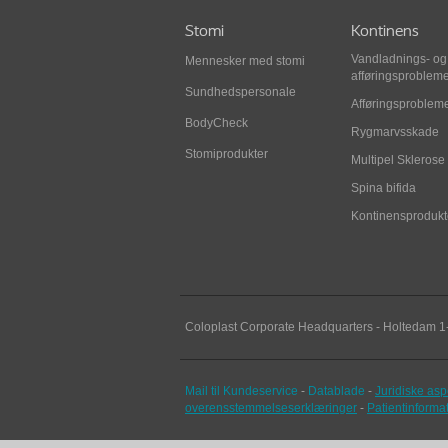
Stomi
Kontinens
Vandladnings- og
Mennesker med stomi
afføringsprobleme
Sundhedspersonale
Afføringsproblem
BodyCheck
Rygmarvsskade
Stomiprodukter
Multipel Sklerose
Spina bifida
Kontinensprodukt
Coloplast Corporate Headquarters -
Holtedam 1
Mail til Kundeservice
-
Datablade
-
Juridiske asp
overensstemmelseserklæringer
-
Patientinform