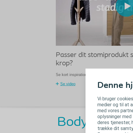
Passer dit stomiprodukt st
krop?
Se kort inspirationsvideo her.
Denne hj
Se video
Vi bruger cookies
medier og til at 
med vores partne
oplysninger med a
BodyCheck
deres tjenester, 
trække dit samtyk