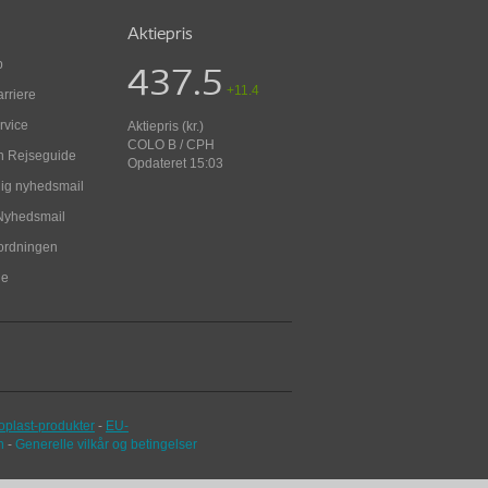
Aktiepris
p
437.5
+11.4
arriere
rvice
Aktiepris (kr.)
COLO B / CPH
in Rejseguide
Opdateret 15:03
dig nyhedsmail
Nyhedsmail
sordningen
de
oplast-produkter
-
EU-
n
-
Generelle vilkår og betingelser