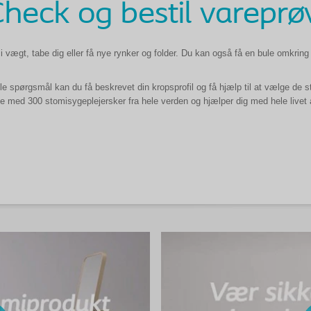
heck og bestil vareprø
i v
æ
gt, tabe dig eller f
å
nye rynker og folder. Du kan ogs
å
f
å
en bule omkring 
le sp
ø
rgsm
å
l kan du f
å
beskrevet din kropsprofil og f
å
hj
æ
lp til at v
æ
lge de s
jde med 300 stomisygeplejersker fra hele verden og hj
æ
lper dig med hele livet 