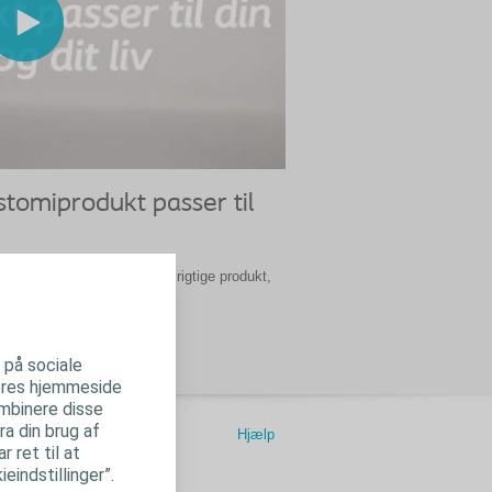
 stomiprodukt passer til
for sikker på, at du har det rigtige produkt,
v.
r på sociale
 vores hjemmeside
ombinere disse
ra din brug af
Hjælp
 ret til at
eindstillinger”.