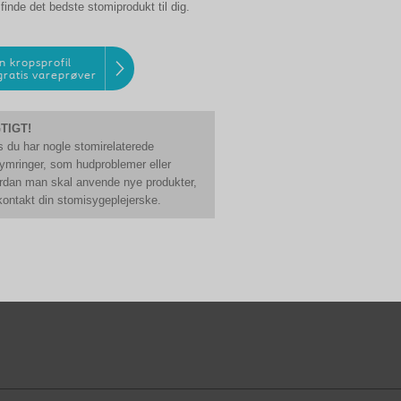
t finde det bedste stomiprodukt til dig.
n kropsprofil
 gratis vareprøver
TIGT!
s du har nogle stomirelaterede
ymringer, som hudproblemer eller
rdan man skal anvende nye produkter,
kontakt din stomisygeplejerske.