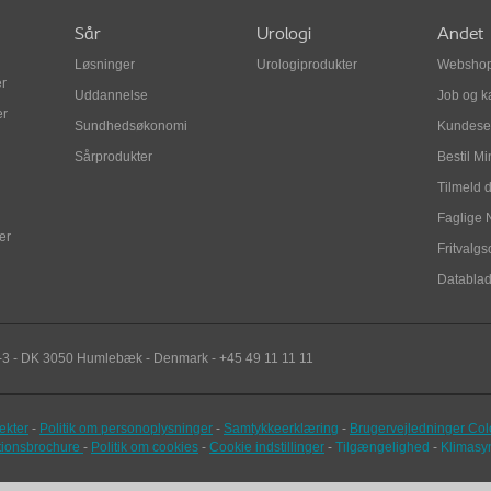
Sår
Urologi
Andet
Løsninger
Urologiprodukter
Websho
r
Uddannelse
Job og k
er
Sundhedsøkonomi
Kundese
Sårprodukter
Bestil M
Tilmeld 
Faglige 
er
Fritvalg
Databla
-3
- DK
3050
Humlebæk
-
Denmark - +45 49 11 11 11
ekter
-
Politik om personoplysninger
-
Samtykkeerklæring
-
Brugervejledninger Col
ationsbrochure
-
Politik om cookies
-
Cookie indstillinger
-
Tilgængelighed
-
Klimasy