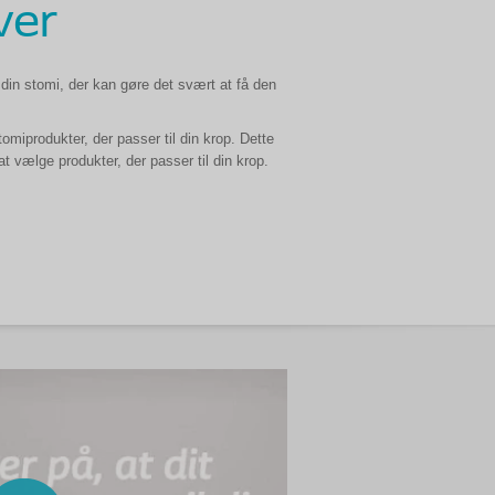
ver
din stomi, der kan g
ø
re det sv
æ
rt at f
å
den
tomiprodukter, der passer til din krop. Dette
at v
æ
lge produkter, der passer til din krop.