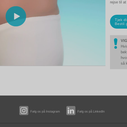
rejse til a
Tjek di
Bestil
VIG
Hvi
bek
hvo
så 
Følg os på Instagram
Følg os på LinkedIn