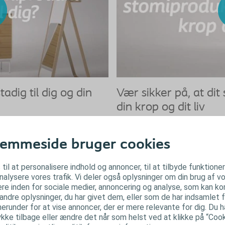
adig til dig og din
Vær sikker på, at dit
din krop og dit liv
Kroppen udvikler sig over tid. Vær der
som passer til netop din krop og dit li
emmeside bruger cookies
Se video
 til at personalisere indhold og annoncer, til at tilbyde funktione
analysere vores trafik. Vi deler også oplysninger om din brug af
re inden for sociale medier, annoncering og analyse, som kan k
ndre oplysninger, du har givet dem, eller som de har indsamlet f
herunder for at vise annoncer, der er mere relevante for dig. Du har
ke tilbage eller ændre det når som helst ved at klikke på “Cooki