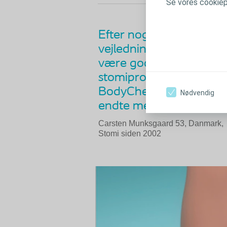
Se vores cookiepo
Efter nogle år med sto
vejledning til, hvilke ov
være godt at gøre sig,
stomiprodukt. På bare 
BodyCheck mig lige præ
Nødvendig
endte med at få et meg
Carsten Munksgaard 53, Danmark,
Stomi siden 2002