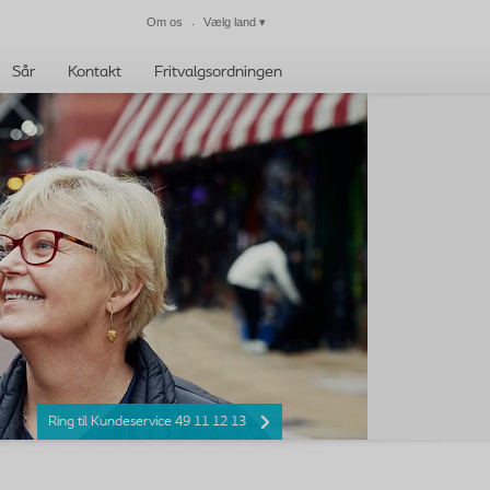
Om os
Vælg land
▾
Luk
Sår
Kontakt
Fritvalgsordningen
Ring til Kundeservice 49 11 12 13