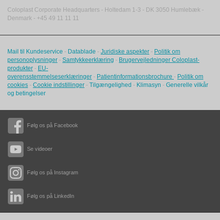
Coloplast Corporate Headquarters -
Holtedam 1-3
- DK
3050
Humlebæk
-
Denmark - +45 49 11 11 11
Mail til Kundeservice
-
Datablade
-
Juridiske aspekter
-
Politik om
personoplysninger
-
Samtykkeerklæring
-
Brugervejledninger Coloplast-
produkter
-
EU-
overensstemmelseserklæringer
-
Patientinformationsbrochure
-
Politik om
cookies
-
Cookie indstillinger
-
Tilgængelighed
-
Klimasyn
-
Generelle vilkår
og betingelser
Følg os på Facebook
Se videoer
Følg os på Instagram
Følg os på LinkedIn