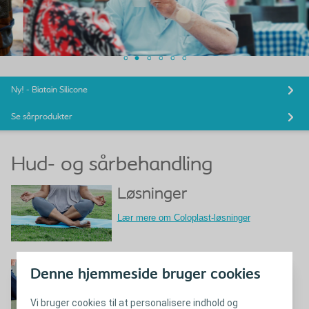
Ny! - Biatain Silicone
Se sårprodukter
Hud- og sårbehandling
Løsninger
Lær mere om Coloplast-løsninger
Uddannelse
Denne hjemmeside bruger cookies
Lær mere om sårbehandling
Vi bruger cookies til at personalisere indhold og