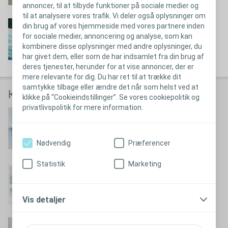
annoncer, til at tilbyde funktioner på sociale medier og
til at analysere vores trafik. Vi deler også oplysninger om
Sundhedsøkonomi
din brug af vores hjemmeside med vores partnere inden
for sociale medier, annoncering og analyse, som kan
Læs mere om sundhedsøkonomi
kombinere disse oplysninger med andre oplysninger, du
har givet dem, eller som de har indsamlet fra din brug af
deres tjenester, herunder for at vise annoncer, der er
mere relevante for dig. Du har ret til at trække dit
samtykke tilbage eller ændre det når som helst ved at
Kontakt en sårkonsulent
klikke på “Cookieindstillinger”. Se vores cookiepolitik og
privatlivspolitik for mere information.
Mette luel-Brockdorff
Mail til Mette
Nødvendig
Præferencer
Statistik
Marketing
Pia Vajse
Mail til Pia
Vis detaljer
Malene Rasmussen