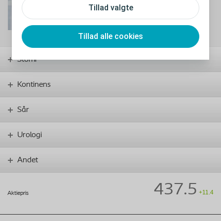
Tillad valgte
Mail til Malene
Tillad alle cookies
Stomi
Kontinens
Sår
Urologi
Andet
437.5
+11.4
Aktiepris