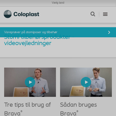
Vælg land
Vareprøver på stomiposer og tilbehør
Stomi tilbehørsprodukter -
videovejledninger
Tre tips til brug af
Sådan bruges
®
®
Brava
Brava