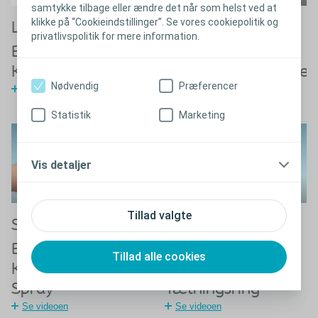
samtykke tilbage eller ændre det når som helst ved at
klikke på “Cookieindstillinger”. Se vores cookiepolitik og
Lær mere om
Sådan anvendes
privatlivspolitik for mere information.
®
®
Brava
Elastisk
Brava
Kantsikring
Kompressionsbælte
Nødvendig
Præferencer
Se videoen
Se videoen
Statistik
Marketing
Vis detaljer
Tillad valgte
Sådan anvendes
Sådan anvendes
®
®
Brava
Brava
Tillad alle cookies
Klæbefjerner
Beskyttende
Spray
Tætningsring
Se videoen
Se videoen