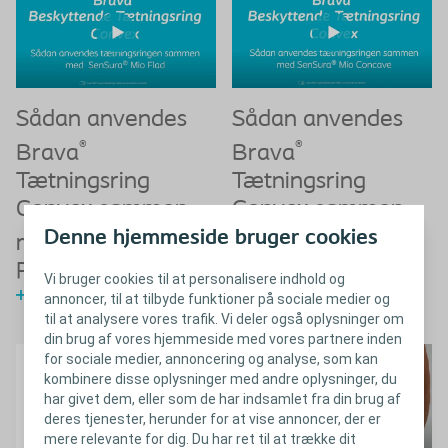
Sådan anvendes
Sådan anvendes
®
®
Brava
Brava
Tætningsring
Tætningsring
Convex sammen
Convex sammen
Denne hjemmeside bruger cookies
®
®
med SenSura
Mio
med SenSura
Mio
Flad
Concave
Vi bruger cookies til at personalisere indhold og
Se videoen
Se videoen
annoncer, til at tilbyde funktioner på sociale medier og
til at analysere vores trafik. Vi deler også oplysninger om
din brug af vores hjemmeside med vores partnere inden
for sociale medier, annoncering og analyse, som kan
kombinere disse oplysninger med andre oplysninger, du
har givet dem, eller som de har indsamlet fra din brug af
deres tjenester, herunder for at vise annoncer, der er
mere relevante for dig. Du har ret til at trække dit