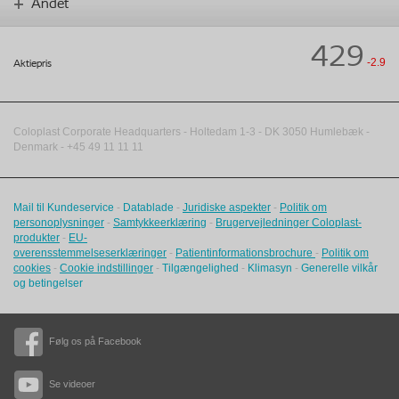
Andet
429
-2.9
Aktiepris
Coloplast Corporate Headquarters -
Holtedam 1-3
- DK
3050
Humlebæk
-
Denmark - +45 49 11 11 11
Mail til Kundeservice
-
Datablade
-
Juridiske aspekter
-
Politik om
personoplysninger
-
Samtykkeerklæring
-
Brugervejledninger Coloplast-
produkter
-
EU-
overensstemmelseserklæringer
-
Patientinformationsbrochure
-
Politik om
cookies
-
Cookie indstillinger
-
Tilgængelighed
-
Klimasyn
-
Generelle vilkår
og betingelser
Følg os på Facebook
Se videoer