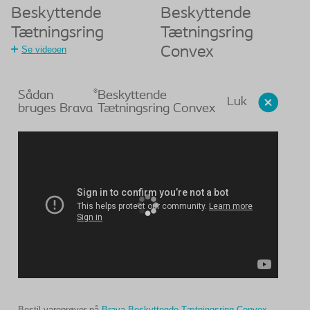
Beskyttende
Beskyttende
Tætningsring
Tætningsring
Se videoen
Convex
®
Sådan
Beskyttende
Luk
bruges Brava
Tætningsring Convex
Bestil vareprøver på
Brava Beskyttende Tætningsring Convex