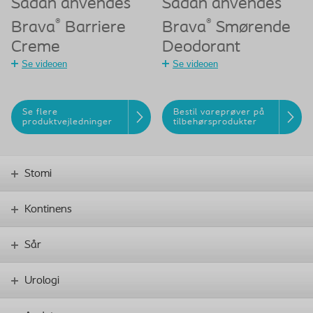
Sådan anvendes
Sådan anvendes
®
®
Brava
Barriere
Brava
Smørende
Creme
Deodorant
Se videoen
Se videoen
Se flere
Bestil vareprøver på
produktvejledninger
tilbehørsprodukter
Stomi
Kontinens
Sår
Urologi