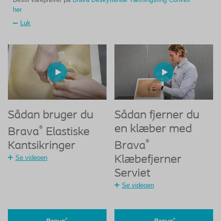
her
Luk
Sådan bruger du
Sådan fjerner du
en klæber med
®
Brava
Elastiske
®
Kantsikringer
Brava
Se videoen
Klæbefjerner
Serviet
Se videoen