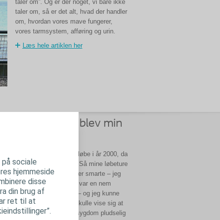
taler om”. Og er der noget, vi bare ikke
taler om, så er det alt, hvad der handler
om, hvordan vores mave fungerer,
vores tarmsystem, afføring og urin.
Læs hele artiklen her
Løbeskoene blev min
redning
Jeg begyndte først at løbe i år 2000, da
r på sociale
jeg var 37 år gammel. Så mine løbeture
 vores hjemmeside
var hverken hurtige eller smarte – jeg
ombinere disse
opdagede bare, at det var en nem
ra din brug af
måde at få motion på – og jeg kunne
 ret til at
ret godt lide det. Det skulle vise sig at
eindstillinger”.
blive min redning, da sygdom pludselig