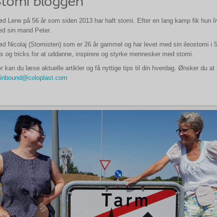
Stomi bloggen
d Lene på 56 år som siden 2013 har haft stomi. Efter en lang kamp fik hun liv
d sin mand Peter.
d Nicolaj (Stomisten) som er 26 år gammel og har levet med sin ileostomi i 5 å
ps og tricks for at uddanne, inspirere og styrke mennesker med stomi.
r kan du læse aktuelle artikler og få nyttige tips til din hverdag. Ønsker du a
inbound@coloplast.com