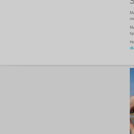
Mø
me
Mø
ti
He
dk