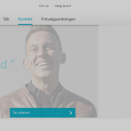
Om os
Vælg land
▾
Luk
Sår
Kontakt
Fritvalgsordningen
Se videoer