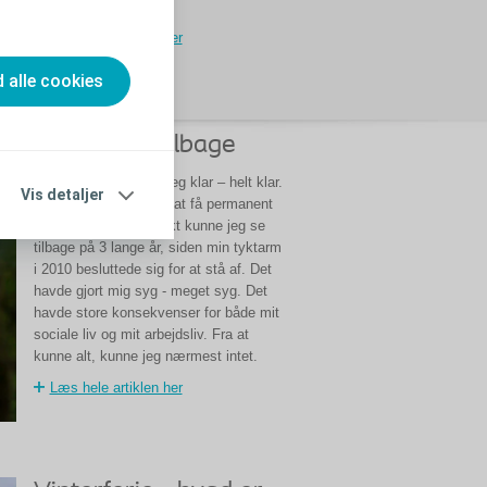
væltede min hverdag.
Læs hele artiklen her
d alle cookies
Jeg fik livet tilbage
I november 2013 var jeg klar – helt klar.
Vis detaljer
Mit største ønske var at få permanent
stomi. På det tidspunkt kunne jeg se
tilbage på 3 lange år, siden min tyktarm
i 2010 besluttede sig for at stå af. Det
havde gjort mig syg - meget syg. Det
havde store konsekvenser for både mit
sociale liv og mit arbejdsliv. Fra at
kunne alt, kunne jeg nærmest intet.
Læs hele artiklen her