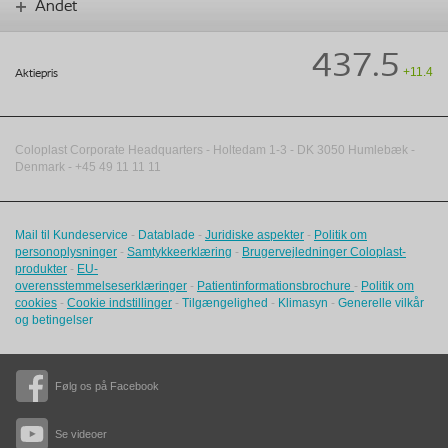
Andet
437.5
+11.4
Aktiepris
Coloplast Corporate Headquarters -
Holtedam 1-3
- DK
3050
Humlebæk
-
Denmark - +45 49 11 11 11
Mail til Kundeservice
-
Datablade
-
Juridiske aspekter
-
Politik om
personoplysninger
-
Samtykkeerklæring
-
Brugervejledninger Coloplast-
produkter
-
EU-
overensstemmelseserklæringer
-
Patientinformationsbrochure
-
Politik om
cookies
-
Cookie indstillinger
-
Tilgængelighed
-
Klimasyn
-
Generelle vilkår
og betingelser
Følg os på Facebook
Se videoer