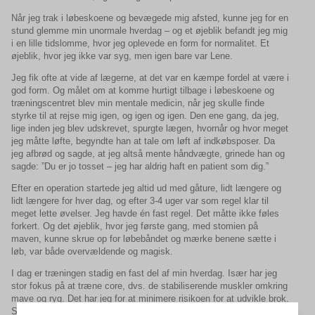
Når jeg trak i løbeskoene og bevægede mig afsted, kunne jeg for en
stund glemme min unormale hverdag – og et øjeblik befandt jeg mig
i en lille tidslomme, hvor jeg oplevede en form for normalitet. Et
øjeblik, hvor jeg ikke var syg, men igen bare var Lene.
Jeg fik ofte at vide af lægerne, at det var en kæmpe fordel at være i
god form. Og målet om at komme hurtigt tilbage i løbeskoene og
træningscentret blev min mentale medicin, når jeg skulle finde
styrke til at rejse mig igen, og igen og igen. Den ene gang, da jeg,
lige inden jeg blev udskrevet, spurgte lægen, hvornår og hvor meget
jeg måtte løfte, begyndte han at tale om løft af indkøbsposer. Da
jeg afbrød og sagde, at jeg altså mente håndvægte, grinede han og
sagde: ”Du er jo tosset – jeg har aldrig haft en patient som dig.”
Efter en operation startede jeg altid ud med gåture, lidt længere og
lidt længere for hver dag, og efter 3-4 uger var som regel klar til
meget lette øvelser. Jeg havde én fast regel. Det måtte ikke føles
forkert. Og det øjeblik, hvor jeg første gang, med stomien på
maven, kunne skrue op for løbebåndet og mærke benene sætte i
løb, var både overvældende og magisk.
I dag er træningen stadig en fast del af min hverdag. Især har jeg
stor fokus på at træne core, dvs. de stabiliserende muskler omkring
mave og ryg. Det har jeg for at minimere risikoen for at udvikle brok.
Stærke mavemuskler gør samtidig både lange vandreture og mine