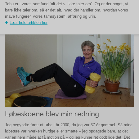
Tabu er i vores samfund ”alt det vi ikke taler om”. Og er der noget, vi
bare ikke taler om, så er det alt, hvad der handler om, hvordan vores
mave fungerer, vores tarmsystem, afføring og urin.
Læs hele artiklen her
Løbeskoene blev min redning
Jeg begyndte først at løbe i år 2000, da jeg var 37 år gammel. Så mine
løbeture var hverken hurtige eller smarte – jeg opdagede bare, at det
var en nem måde at få motion på – og jeg kunne ret godt lide det. Det