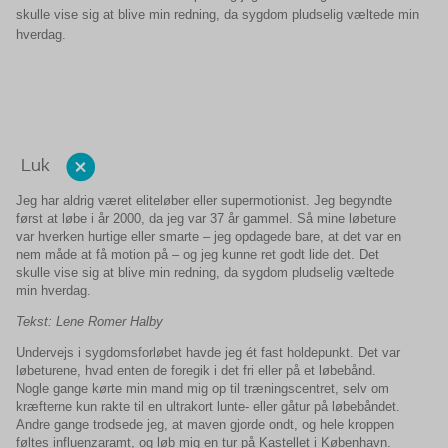
skulle vise sig at blive min redning, da sygdom pludselig væltede min
hverdag.
Luk
Jeg har aldrig været eliteløber eller supermotionist. Jeg begyndte
først at løbe i år 2000, da jeg var 37 år gammel. Så mine løbeture
var hverken hurtige eller smarte – jeg opdagede bare, at det var en
nem måde at få motion på – og jeg kunne ret godt lide det. Det
skulle vise sig at blive min redning, da sygdom pludselig væltede
min hverdag.
Tekst: Lene Romer Halby
Undervejs i sygdomsforløbet havde jeg ét fast holdepunkt. Det var
løbeturene, hvad enten de foregik i det fri eller på et løbebånd.
Nogle gange kørte min mand mig op til træningscentret, selv om
kræfterne kun rakte til en ultrakort lunte- eller gåtur på løbebåndet.
Andre gange trodsede jeg, at maven gjorde ondt, og hele kroppen
føltes influenzaramt, og løb mig en tur på Kastellet i København.