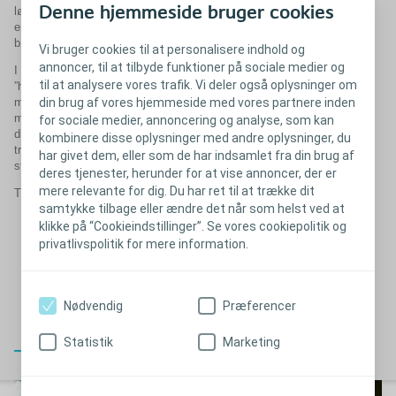
Denne hjemmeside bruger cookies
løbeture bedre og lettere. Og ja, så gør det heller ikke noget, at jeg
er stærk, når der skal løftes på jobbet, eller at jeg skal løfte mine
børnebørn.
Vi bruger cookies til at personalisere indhold og
annoncer, til at tilbyde funktioner på sociale medier og
I øjeblikket, hvor fitnesscentret er lukket, dyrker jeg
til at analysere vores trafik. Vi deler også oplysninger om
”hjemmefitness”. Ved at træne hjemme kan jeg undgå at miste for
meget af min muskelmasse og styrke – og samtidig er det
din brug af vores hjemmeside med vores partnere inden
mentalhygiejnisk meget vigtigt for mig stadig at få rørt mig. Så i
for sociale medier, annoncering og analyse, som kan
disse dage klarer jeg styrketræningen med et par håndvægte, en
kombinere disse oplysninger med andre oplysninger, du
træningselastik og et balancebræt – og så snører jeg selvfølgelig
har givet dem, eller som de har indsamlet fra din brug af
stadig løbeskoene og tager en tur i den friske luft.
deres tjenester, herunder for at vise annoncer, der er
mere relevante for dig. Du har ret til at trække dit
Tre gode råd
samtykke tilbage eller ændre det når som helst ved at
Hvis du skal genoptræne efter en operation, så sæt
klikke på “Cookieindstillinger”. Se vores cookiepolitik og
realistiske mål. Hellere lidt end for meget, og hellere lidt end
privatlivspolitik for mere information.
ingenting.
Gør det, du kan - og lad være med at sammenligne dig med
andre.
Du kan godt være veltrænet uden at have store overarme og
Nødvendig
Præferencer
vaskebræt på maven.
Statistik
Marketing
Luk