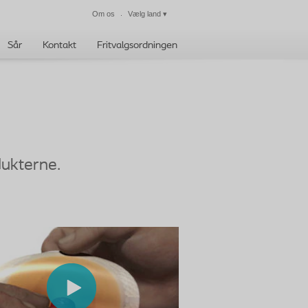
Om os
Vælg land
▾
Luk
Sår
Kontakt
Fritvalgsordningen
dukterne.