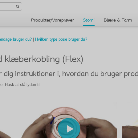
Produkter/Vareprøver
Stomi
Blære & Tarm
andage bruger du?
|
Hvilken type pose bruger du?
 klæberkobling (Flex)
 dig instruktioner i, hvordan du bruger pro
me.
Husk at slå lyden til.