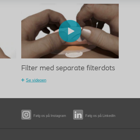
Filter med separate filterdots
Se videoen
Følg os på Instagram
Følg os på LinkedIn