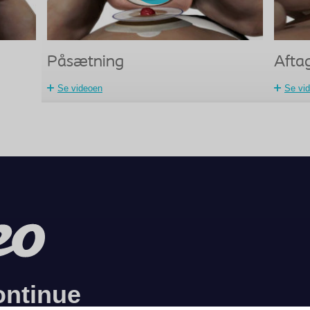
Påsætning
Afta
Se videoen
Se vi