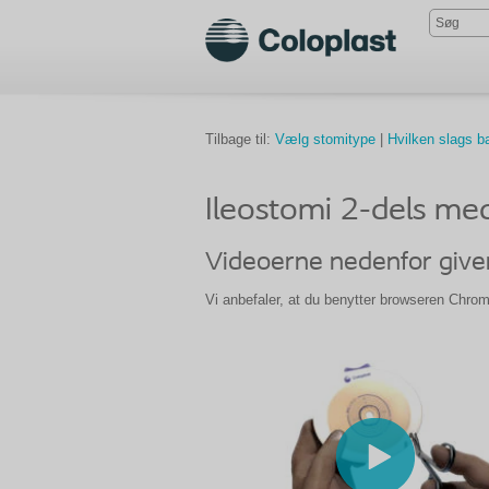
Tilbage til:
Vælg stomitype
|
Hvilken slags b
Ileostomi 2-dels med
Videoerne nedenfor giver
Vi anbefaler, at du benytter browseren Chro