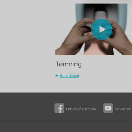
Tømning
Se videoen
Følg os på Facebook
Se videoer