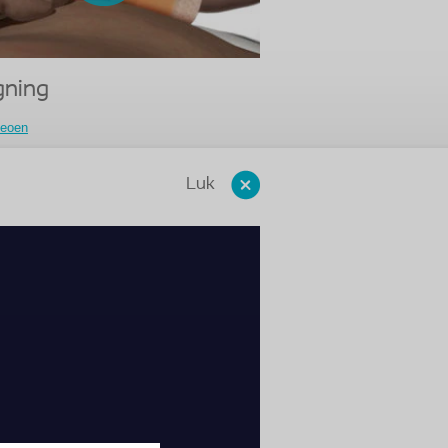
gning
deoen
Luk