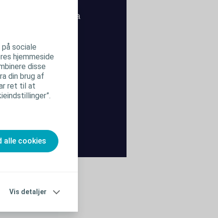
r på sociale
 vores hjemmeside
ombinere disse
ra din brug af
 ret til at
eindstillinger”.
d alle cookies
Vis detaljer