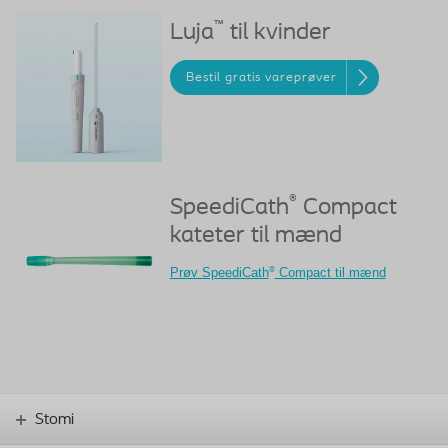
™
Luja
til kvinder
Bestil gratis vareprøver
®
SpeediCath
Compact
kateter til mænd
®
Prøv SpeediCath
Compact til mænd
Stomi