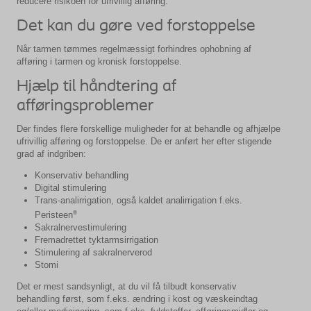
reducere risikoen for ufrivillig afføring.
Det kan du gøre ved forstoppelse
Når tarmen tømmes regelmæssigt forhindres ophobning af
afføring i tarmen og kronisk forstoppelse.
Hjælp til håndtering af
afføringsproblemer
Der findes flere forskellige muligheder for at behandle og afhjælpe
ufrivillig afføring og forstoppelse. De er anført her efter stigende
grad af indgriben:
Konservativ behandling
Digital stimulering
Trans-analirrigation, også kaldet analirrigation f.eks.
®
Peristeen
Sakralnervestimulering
Fremadrettet tyktarmsirrigation
Stimulering af sakralnerverod
Stomi
Det er mest sandsynligt, at du vil få tilbudt konservativ
behandling først, som f.eks. ændring i kost og væskeindtag