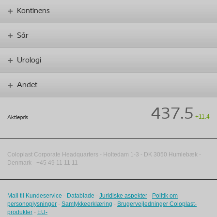
Kontinens
Sår
Urologi
Andet
437.5
+11.4
Aktiepris
Coloplast Corporate Headquarters -
Holtedam 1-3
- DK
3050
Humlebæk
-
Denmark - +45 49 11 11 11
Mail til Kundeservice
-
Datablade
-
Juridiske aspekter
-
Politik om
personoplysninger
-
Samtykkeerklæring
-
Brugervejledninger Coloplast-
produkter
-
EU-