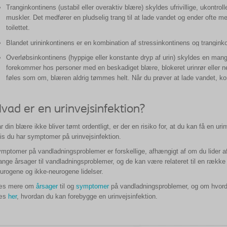
Tranginkontinens (ustabil eller overaktiv blære) skyldes ufrivillige, ukont
muskler. Det medfører en pludselig trang til at lade vandet og ender ofte me
toilettet.
Blandet urininkontinens er en kombination af stressinkontinens og trangink
Overløbsinkontinens (hyppige eller konstante dryp af urin) skyldes en man
forekommer hos personer med en beskadiget blære, blokeret urinrør eller 
føles som om, blæren aldrig tømmes helt. Når du prøver at lade vandet, k
vad er en urinvejsinfektion?
r din blære ikke bliver tømt ordentligt, er der en risiko for, at du kan få en uri
is du har symptomer på urinvejsinfektion.
mptomer på vandladningsproblemer er forskellige, afhængigt af om du lider af u
nge årsager til vandladningsproblemer, og de kan være relateret til en rækk
urogene og ikke-neurogene lidelser.
æs mere om
årsager
til og
symptomer
på vandladningsproblemer, og om hvor
æs
her
, hvordan du kan forebygge en urinvejsinfektion.