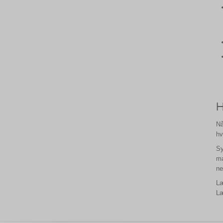
H
Nå
hv
Sy
ma
ne
L
L