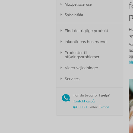
f
Multipel sclerose
p
Spina bifida
Hv
Find det rigtige produkt
sy
Inkontinens hos mænd
Va
la
Produkter til
og
afføringsproblemer
bl
Video vejledninger
Services
Har du brug for hjælp?
Kontakt os på
49111213
eller
E-mail