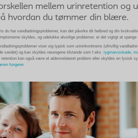
orskellen mellem urinretention og u
å hvordan du tømmer din blære.
is du har vandladningsproblemer, kan det påvirke dit helbred og din livskvalite
mptomerne skyldes, og udelukke alvorlige problemer, er det vigtigt at spørge e
ndladningsproblemer viser sig typisk som urininkontinens (ufrivillig vandladnin
de vandet) og kan skyldes neurogene tilstande som f.eks.
rygmarvsskade
,
mu
 retention kan også være et aldersrelateret problem eller skyldes en fysisk
æren fungerer
.