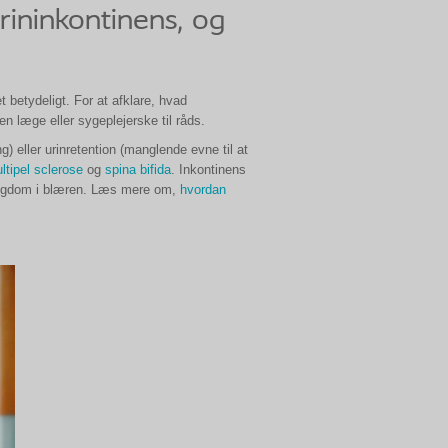
rininkontinens, og
t betydeligt. For at afklare, hvad
n læge eller sygeplejerske til råds.
g) eller urinretention (manglende evne til at
ltipel sclerose
og
spina bifida
. Inkontinens
 sygdom i blæren. Læs mere om,
hvordan