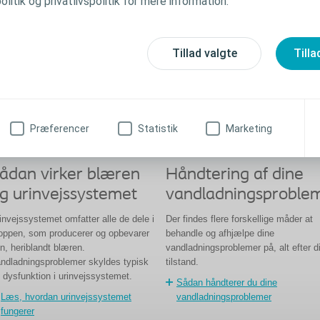
litik og privatlivspolitik for mere information.
vandladningsproblemer
De mest almindelige årsager til
vandladningsproblemer
Tillad valgte
Tilla
Præferencer
Statistik
Marketing
ådan virker blæren
Håndtering af dine
g urinvejssystemet
vandladningsproble
invejssystemet omfatter alle de dele i
Der findes flere forskellige måder at
oppen, som producerer og opbevarer
behandle og afhjælpe dine
in, heriblandt blæren.
vandladningsproblemer på, alt efter d
ndladningsproblemer skyldes typisk
tilstand.
 dysfunktion i urinvejssystemet.
Sådan håndterer du dine
Læs, hvordan urinvejssystemet
vandladningsproblemer
fungerer