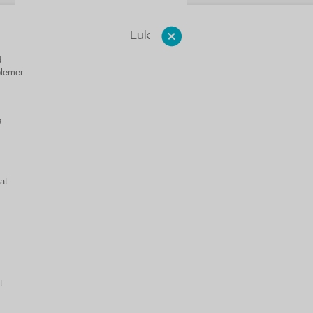
Luk
d
blemer.
e
at
t