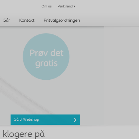
Om os
Vælg land
▾
Luk
Sår
Kontakt
Fritvalgsordningen
Gå til Webshop
 klogere på