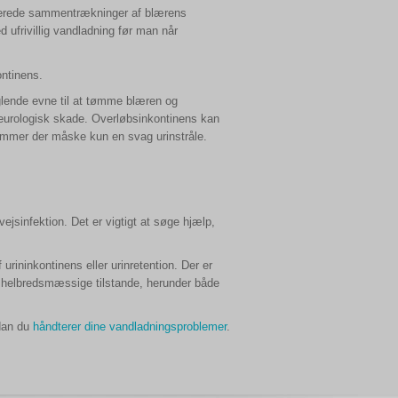
rollerede sammentrækninger af blærens
d ufrivillig vandladning før man når
ontinens.
glende evne til at tømme blæren og
neurologisk skade. Overløbsinkontinens kan
ommer der måske kun en svag urinstråle.
nvejsinfektion. Det er vigtigt at søge hjælp,
rininkontinens eller urinretention. Der er
e helbredsmæssige tilstande, herunder både
dan du
håndterer dine vandladningsproblemer
.