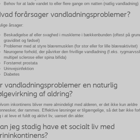
Behov for at lade vandet to eller flere gange om natten (natlig vandladning)
vad forårsager vandladningsproblemer?
lige årsager:
Beskadigelse af eller svaghed i musklerne i bækkenbunden (oftest på grun
graviditet og fødsel)
Problemer med at styre blæremusklen (for stor eller for lille blæreaktivitet)
Neurogene forhold, der påvirker den frivillige vandladning (f.eks. rygmarvs
multipel sclerose eller spina bifida)
Forstørret prostata
Urinvejsinfektion
Diabetes
r vandladningsproblemer en naturlig
ølgevirkning af aldring?
lvom inkontinens bliver mere almindeligt med alderen, er det ikke kun ældre
nnesker, der rammes. Effektive løsninger er tilgængelige, så det bør ikke for
g i at leve et fuldt og aktivt liv, uanset din alder.
an jeg stadig have et socialt liv med
rininkontinens?