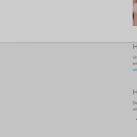
H
Ur
e
ur
H
De
ur