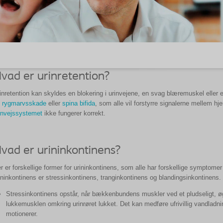
vad er urinretention?
inretention kan skyldes en blokering i urinvejene, en svag blæremuskel eller 
n
rygmarvsskade
eller
spina bifida
, som alle vil forstyrre signalerne mellem h
invejssystemet
ikke fungerer korrekt.
vad er urininkontinens?
r er forskellige former for urininkontinens, som alle har forskellige symptome
ininkontinens er stressinkontinens, tranginkontinens og blandingsinkontinens.
Stressinkontinens opstår, når bækkenbundens muskler ved et pludseligt, øget
lukkemusklen omkring urinrøret lukket. Det kan medføre ufrivillig vandladning
motionerer.