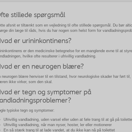
fte stillede spørgsmål
tte afsnit er tiltænkt som en vejledning til ofte stillede spørgsmål. Du bør alti
ørge din læge til råds, hvis du har nogen som helst form for vandladningspro
vad er urininkontinens?
ininkontinens er den medicinske betegnelse for en manglende evne til at styr
ndladningen, hvilke ofte resulterer i ufrivillig vandladning.
vad er en neurogen blære?
 neurogen blære henviser til en tilstand, hvor neurologiske skader har ført til, 
æren ikke virker, som den skal.
vad er tegn og symptomer på
andladningsproblemer?
gle typiske tegn og symptomer:
Ufrivillig vandladning, uden varsel eller uden at føle trang til at gå på toilette
Ufrivillig vandladning, når man nyser, hoster, ler eller motionerer
En så stærk trang til at lade vandet, at du ikke kan nå på toilettet