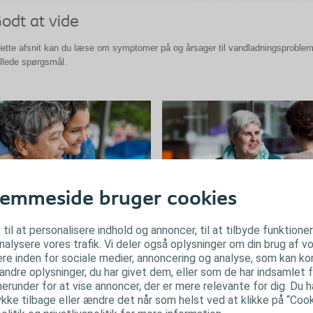
odt at vide
dette afsnit kan du læse om symptomer på og årsager til vandladningsproblem
illede spørgsmål.
emmeside bruger cookies
ymptomer på
Årsager til
 til at personalisere indhold og annoncer, til at tilbyde funktione
andladningsproblemer
vandladningsproble
analysere vores trafik. Vi deler også oplysninger om din brug af
mptomer på vandladningsproblemer
En række helbredsmæssige tilstand
re inden for sociale medier, annoncering og analyse, som kan k
rierer, afhængigt af om du lider af
kan påvirke blæren og evnen til at la
ndre oplysninger, du har givet dem, eller som de har indsamlet f
ininkontinens eller urinretention.
vandet. Symptomerne vil variere alt
herunder for at vise annoncer, der er mere relevante for dig. Du har
efter den tilgrundliggende årsag.
ke tilbage eller ændre det når som helst ved at klikke på “Cooki
Læs mere om symptomer på