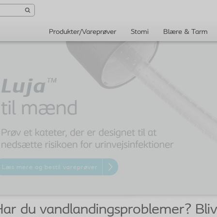
Produkter/Vareprøver
Stomi
Blære & Tarm
Læs mere og bestil vareprøver
ar du vandlandingsproblemer? Bliv