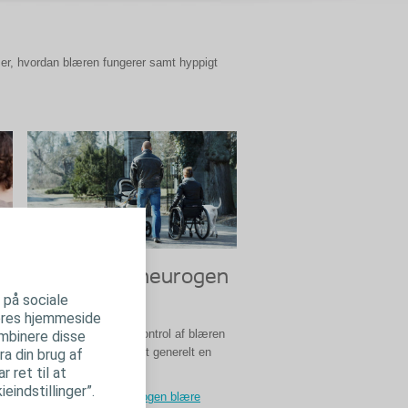
er, hvordan blæren fungerer samt hyppigt
Hvad er en neurogen
r på sociale
mer
blære?
 vores hjemmeside
e
Hvis normal bevidst kontrol af blæren
ombinere disse
de
er svækket, kaldes det generelt en
ra din brug af
neurogen blære.
 ret til at
eindstillinger”.
Læs mere om neurogen blære