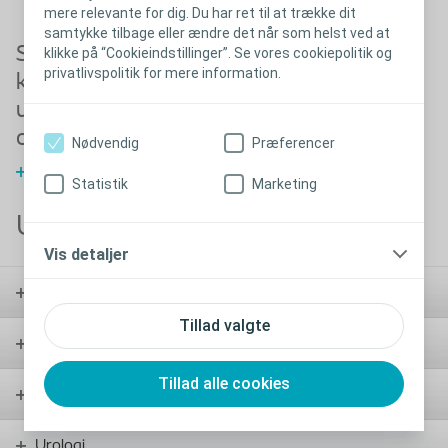
mere relevante for dig. Du har ret til at trække dit
samtykke tilbage eller ændre det når som helst ved at
Skal jeg vælge et
Hvad er et uridom
klikke på “Cookieindstillinger”. Se vores cookiepolitik og
privatlivspolitik for mere information.
kateter med eller
og hvad er en
uden
urinpose?
overfladebehandling?
Nødvendig
Præferencer
Læs mere
Læs mere
Statistik
Marketing
Urin-og afføringsproblemer
Vis detaljer
Stomi
Tillad valgte
Kontinens
Tillad alle cookies
Sår
Urologi