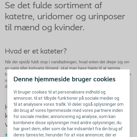
Se det fulde sortiment af
katetre, uridomer og urinposer
til mænd og kvinder.
Hvad er et kateter?
Når der opstår fuldt stop i vandladningen, hvad enten det drejer sig om
en varig eller kortvarig tilstand, skal man have hjælp til at tømme
blæren. Dette gøres i de fleste tilfælde ved at lægge et kateter gennem
Denne hjemmeside bruger cookies
urinrøret til urinblæren. Kateteret kan indføres som et engangskateter,
der fjernes umiddelbart efter at blæren er tømt.
Vi bruger cookies til at personalisere indhold og
annoncer, til at tilbyde funktioner på sociale medier og
til at analysere vores trafik. Vi deler også oplysninger om
Hvilken længde
Hvorfor får man
din brug af vores hjemmeside med vores partnere inden
kateter skal jeg
kateter?
for sociale medier, annoncering og analyse, som kan
kombinere disse oplysninger med andre oplysninger, du
vælge?
Læs mere
har givet dem, eller som de har indsamlet fra din brug af
deres tjenester, herunder for at vise annoncer, der er
Læs mere