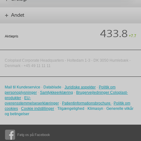
Andet
433.8
+7.7
Aktiepris
Coloplast Corporate Headquarters -
Holtedam 1-3
- DK
3050
Humlebæk
-
Denmark - +45 49 11 11 11
Mail til Kundeservice
-
Datablade
-
Juridiske aspekter
-
Politik om
personoplysninger
-
Samtykkeerklæring
-
Brugervejledninger Coloplast-
produkter
-
EU-
overensstemmelseserklæringer
-
Patientinformationsbrochure
-
Politik om
cookies
-
Cookie indstillinger
-
Tilgængelighed
-
Klimasyn
-
Generelle vilkår
og betingelser
Følg os på Facebook