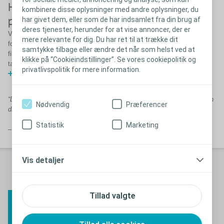
Hvordan Biatain Fiber hjælper i klinisk
kombinere disse oplysninger med andre oplysninger, du
har givet dem, eller som de har indsamlet fra din brug af
praksis
deres tjenester, herunder for at vise annoncer, der er
Vi har talt med tre sygeplejersker fra Spanien, Italien og Storbritannien
mere relevante for dig. Du har ret til at trække dit
for at forstå deres udfordringer med standard geldannende
samtykke tilbage eller ændre det når som helst ved at
fiberbandager og deres erfaring med Biatain Fiber. Se dem dele deres
klikke på “Cookieindstillinger”. Se vores cookiepolitik og
tanker i nedenstående video.
privatlivspolitik for mere information.
Vis video
“Da jeg fjernede bandagen, var fibrene intakte og gennemvædede, men
Nødvendig
Præferencer
dryppede ikke, og huden omkring læsionen var ubeskadiget”.
Statistik
Marketing
– Rosa Rita Zortea, specialsygeplejerske, Italien
Vis detaljer
Evaluering af
Biatain Fibers
Tillad valgte
kliniske ydeevne