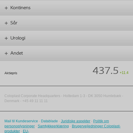
Kontinens
Sår
Urologi
Andet
437.5
+11.4
Aktiepris
Coloplast Corporate Headquarters -
Holtedam 1-3
- DK
3050
Humlebæk
-
Denmark - +45 49 11 11 11
Mail til Kundeservice
-
Datablade
-
Juridiske aspekter
-
Politik om
personoplysninger
-
Samtykkeerklæring
-
Brugervejledninger Coloplast-
produkter
-
EU-