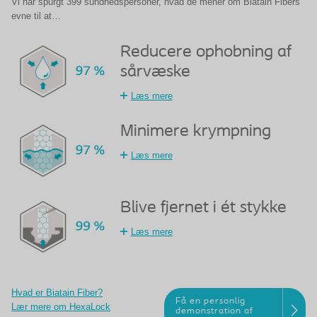
Vi har spurgt 399 sundhedspersoner, hvad de mener om Biatain Fibers
evne til at…
Reducere ophobning af
sårvæske
Læs mere
Minimere krympning
Læs mere
Blive fjernet i ét stykke
Læs mere
Hvad er Biatain Fiber?
Få en personlig
Lær mere om HexaLock
demonstration af