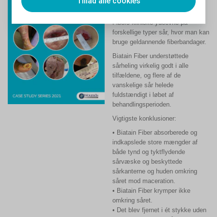
Tillad alle cookies
Denne artikel præsenterer
ni tilfælde, der evaluerer Biatain
Fibers kliniske ydeevne på
forskellige typer sår, hvor man kan
bruge geldannende fiberbandager.
Biatain Fiber understøttede
sårheling virkelig godt i alle
tilfældene, og flere af de
vanskelige sår helede
fuldstændigt i løbet af
behandlingsperioden.
Vigtigste konklusioner:
• Biatain Fiber absorberede og
indkapslede store mængder af
både tynd og tyktflydende
sårvæske og beskyttede
sårkanterne og huden omkring
såret mod maceration.
• Biatain Fiber krymper ikke
omkring såret.
• Det blev fjernet i ét stykke uden