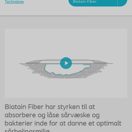
Technology
Biatain Fiber
Biatain Fiber har styrken til at
B
absorbere og låse sårvæske og
b
bakterier inde for at danne et optimalt
sårhelingsmiljø.