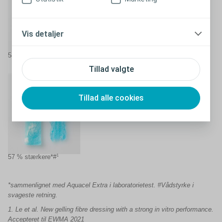
Vis detaljer
1
58 % mindre krympning*
Tillad valgte
Tillad alle cookies
1
57 % stærkere*#
*sammenlignet med Aquacel Extra i laboratorietest. #Vådstyrke i
svageste retning.
1. Le et al. New gelling fibre dressing with a strong in vitro performance.
Accepteret til EWMA 2021