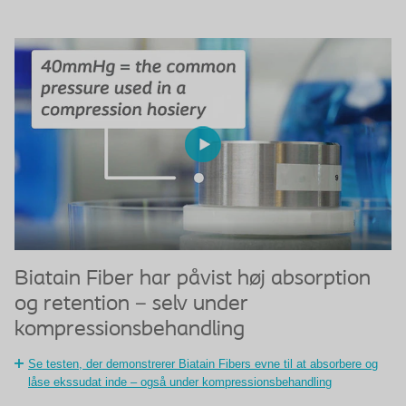
Biatain Fiber har påvist høj absorption
B
og retention – selv under
e
kompressionsbehandling
m
b
Se testen, der demonstrerer Biatain Fibers evne til at absorbere og
låse ekssudat inde – også under kompressionsbehandling