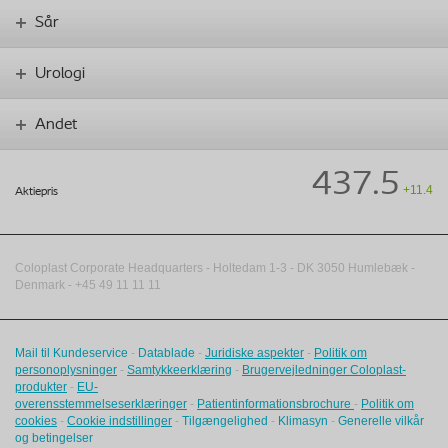
Sår
Urologi
Andet
437.5
+11.4
Aktiepris
Coloplast Corporate Headquarters -
Holtedam 1-3
- DK
3050
Humlebæk
-
Denmark - +45 49 11 11 11
Mail til Kundeservice
-
Datablade
-
Juridiske aspekter
-
Politik om
personoplysninger
-
Samtykkeerklæring
-
Brugervejledninger Coloplast-
produkter
-
EU-
overensstemmelseserklæringer
-
Patientinformationsbrochure
-
Politik om
cookies
-
Cookie indstillinger
-
Tilgængelighed
-
Klimasyn
-
Generelle vilkår
og betingelser