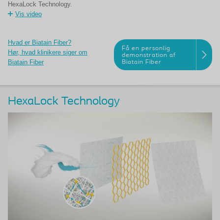
HexaLock Technology.
Vis video
Hvad er Biatain Fiber?
Få en personlig
Hør, hvad klinikere siger om
demonstration af
Biatain Fiber
Biatain Fiber
HexaLock Technology