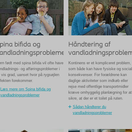
pina bifida og
Håndtering af
andladningsproblemer
vandladningsproble
rn født med spina bifida vil ofte have
Kontinens er et kompliceret problem,
ndladnings- og afføringsproblemer i
som både kan have fysiske og socia
 vis grad, uanset hvor på rygsøjlen
konsekvenser. For forældrene kan
fekten forekommer.
daglige aktiviteter som indkøb eller
rejse med offentlige transportmidler
Læs mere om Spina bifida og
kræve omhyggelig planlægning for at
vandladningsproblemer
sikre, at der er et toilet på ruten.
Sådan håndterer du
vandladningsproblemer