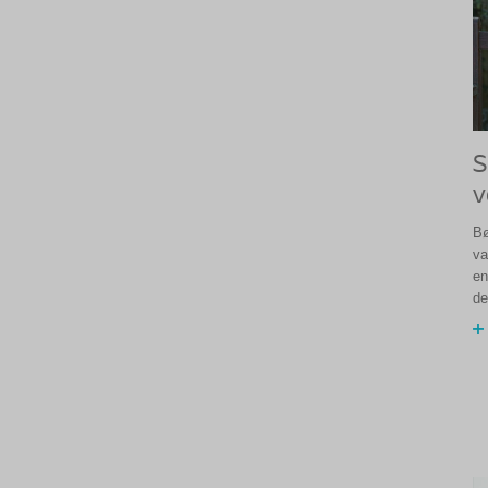
S
v
Bø
va
en
de