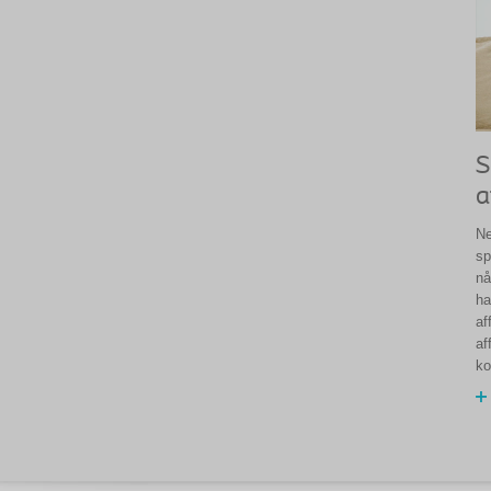
S
a
Ne
sp
nå
ha
af
af
ko