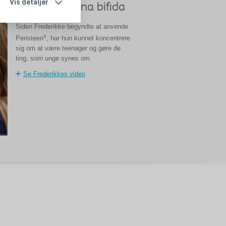
Vis detaljer
Ung med spina bifida
Siden Frederikke begyndte at anvende
®
Peristeen
, har hun kunnet koncentrere
sig om at være teenager og gøre de
ting, som unge synes om.
Se Frederikkes video