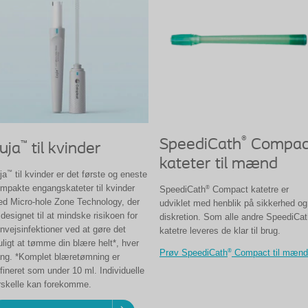
®
SpeediCath
Compac
™
uja
til kvinder
kateter til mænd
™
ja
til kvinder er det første og eneste
mpakte engangskateter til kvinder
®
SpeediCath
Compact katetre er
d Micro-hole Zone Technology, der
udviklet med henblik på sikkerhed og
 designet til at mindske risikoen for
diskretion. Som alle andre SpeediCat
invejsinfektioner ved at gøre det
katetre leveres de klar til brug.
ligt at tømme din blære helt*, hver
®
Prøv SpeediCath
Compact til mænd
ng. *Komplet blæretømning er
fineret som under 10 ml. Individuelle
rskelle kan forekomme.