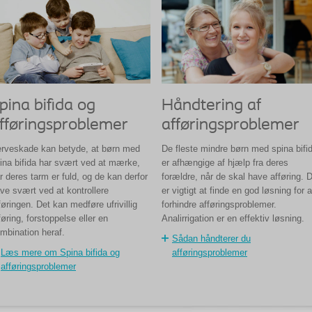
pina bifida og
Håndtering af
fføringsproblemer
afføringsproblemer
rveskade kan betyde, at børn med
De fleste mindre børn med spina bifi
ina bifida har svært ved at mærke,
er afhængige af hjælp fra deres
r deres tarm er fuld, og de kan derfor
forældre, når de skal have afføring. 
ve svært ved at kontrollere
er vigtigt at finde en god løsning for a
føringen. Det kan medføre ufrivillig
forhindre afføringsproblemer.
føring, forstoppelse eller en
Analirrigation er en effektiv løsning.
mbination heraf.
Sådan håndterer du
Læs mere om Spina bifida og
afføringsproblemer
afføringsproblemer