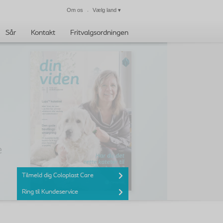
Om os
Vælg land
▾
Luk
Sår
Kontakt
Fritvalgsordningen
Tilmeld dig Coloplast Care
Ring til Kundeservice