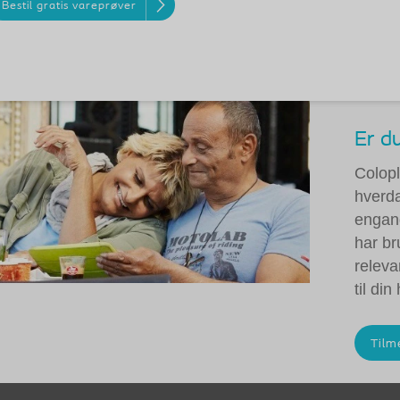
Bestil gratis vareprøver
Er d
Colopl
hverd
engang
har br
releva
til di
Tilm