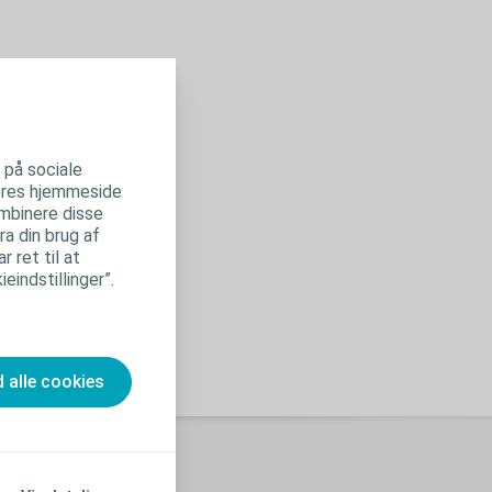
r på sociale
 vores hjemmeside
ombinere disse
ra din brug af
 ret til at
eindstillinger”.
d alle cookies