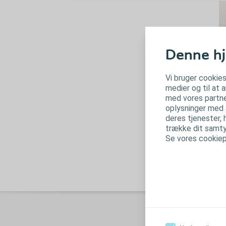
Denne hj
Vi bruger cookies
medier og til at 
med vores partne
oplysninger med a
A
deres tjenester, 
trække dit samtyk
s
Se vores cookiepo
Ka
Gå
B