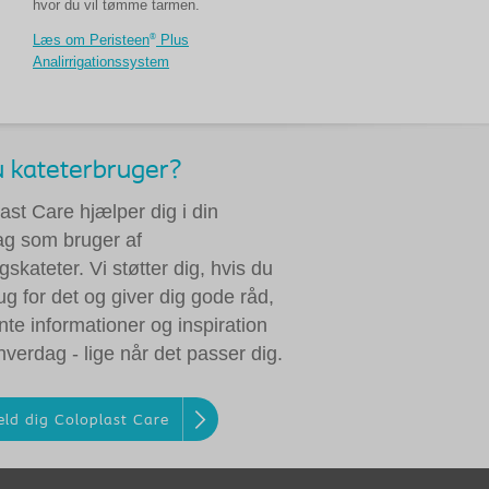
hvor du vil tømme tarmen.
®
Læs om Peristeen
Plus
Analirrigationssystem
u kateterbruger?
ast Care hjælper dig i din
ag som bruger af
skateter. Vi støtter dig, hvis du
ug for det og giver dig gode råd,
nte informationer og inspiration
n hverdag - lige når det passer dig.
eld dig Coloplast Care