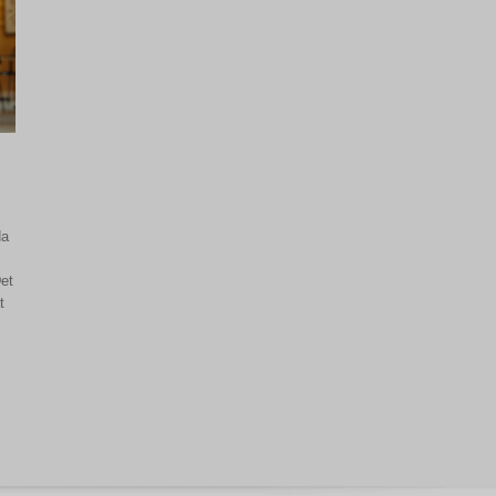
da
Det
t