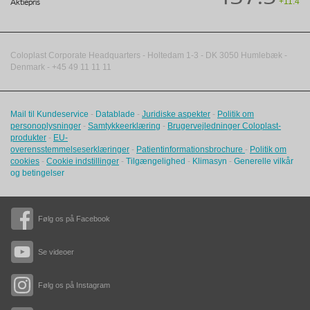
+11.4
Aktiepris
Coloplast Corporate Headquarters -
Holtedam 1-3
- DK
3050
Humlebæk
-
Denmark - +45 49 11 11 11
Mail til Kundeservice
-
Datablade
-
Juridiske aspekter
-
Politik om
personoplysninger
-
Samtykkeerklæring
-
Brugervejledninger Coloplast-
produkter
-
EU-
overensstemmelseserklæringer
-
Patientinformationsbrochure
-
Politik om
cookies
-
Cookie indstillinger
-
Tilgængelighed
-
Klimasyn
-
Generelle vilkår
og betingelser
Følg os på Facebook
Se videoer
Følg os på Instagram