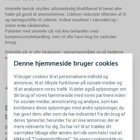
Arterielle bensår skyldes utilstrækkelig blodtilførsel til benet eller
foden på grund af arteriosklerose. Lidelsen reducerer tilførslen af ilt
og næringsstoffer til cellerne, hvilket resulterer i vævsdød og i
sidste ende sårdannelse.
Patienter med arterielle sår må ikke behandles med
kompressionsbehandling, men vil ofte have brug for vaskulær
kirurgi.
Arterielle sår er ofte lokaliseret i gamacheområdet og på fødderne
og er karakteriserede ved:
Denne hjemmeside bruger cookies
Regelmæssig form
Atrofisk, bleg hud omkring såret
Vi bruger cookies til at personalisere indhold og
Svag fodpuls
annoncer, til at tilbyde funktioner på sociale medier og
Arterielle sår kan være meget smertefulde, især når man hviler sig.
til at analysere vores trafik. Vi deler også oplysninger om
din brug af vores hjemmeside med vores partnere inden
for sociale medier, annoncering og analyse, som kan
En blanding af venøse og arterielle
kombinere disse oplysninger med andre oplysninger, du
har givet dem, eller som de har indsamlet fra din brug af
bensår
deres tjenester, herunder for at vise annoncer, der er
mere relevante for dig. Du har ret til at trække dit
Blandede venøse og arterielle bensår er sår, der skyldes både
samtykke tilbage eller ændre det når som helst ved at
venøs og arteriel sygdom. De fleste patienter, som diagnosticeres
med blandede venøse sår, har sår af venøs oprindelse og udvikler
klikke på “Cookieindstillinger”. Se vores cookiepolitik og