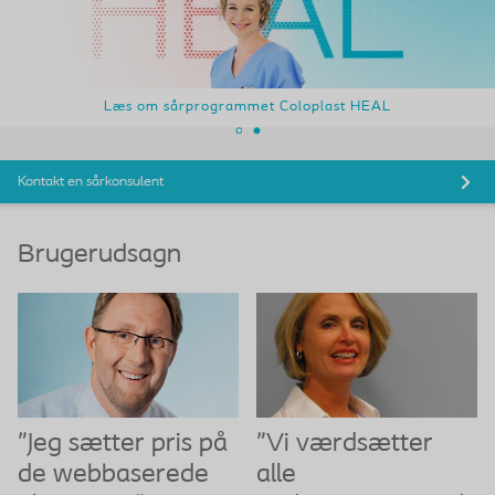
Læs om sårprogrammet Coloplast HEAL
Kontakt en sårkonsulent
Brugerudsagn
"Jeg sætter pris på
"Vi værdsætter
de webbaserede
alle