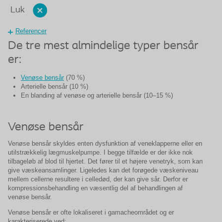
Luk
Referencer
De tre mest almindelige typer bensår
er:
Venøse bensår
(70 %)
Arterielle bensår (10 %)
En blanding af venøse og arterielle bensår (10–15 %)
Venøse bensår
Venøse bensår skyldes enten dysfunktion af veneklapperne eller en
utilstrækkelig lægmuskelpumpe. I begge tilfælde er der ikke nok
tilbageløb af blod til hjertet. Det fører til et højere venetryk, som kan
give væskeansamlinger. Ligeledes kan det forøgede væskeniveau
mellem cellerne resultere i celledød, der kan give sår. Derfor er
kompressionsbehandling en væsentlig del af behandlingen af
venøse bensår.
Venøse bensår er ofte lokaliseret i gamacheområdet og er
karakteriserede ved: