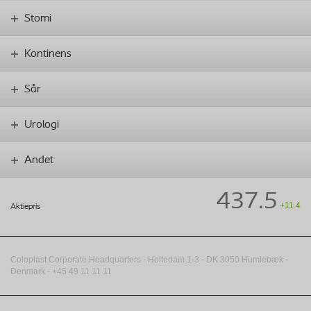
Stomi
Kontinens
Sår
Urologi
Andet
437.5
+11.4
Aktiepris
Coloplast Corporate Headquarters -
Holtedam 1-3
- DK
3050
Humlebæk
-
Denmark - +45 49 11 11 11