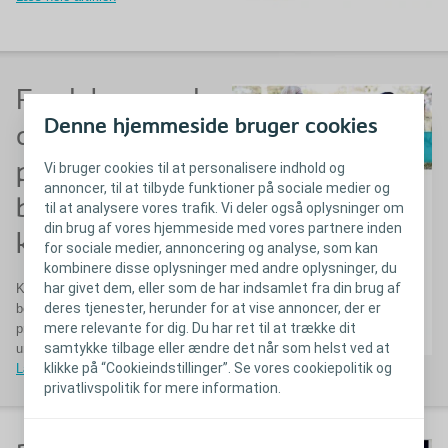
Fordelene ved
Denne hjemmeside bruger cookies
at træffe en
proaktiv
Vi bruger cookies til at personalisere indhold og
annoncer, til at tilbyde funktioner på sociale medier og
beslutning om
til at analysere vores trafik. Vi deler også oplysninger om
din brug af vores hjemmeside med vores partnere inden
konveksitet
for sociale medier, annoncering og analyse, som kan
kombinere disse oplysninger med andre oplysninger, du
har givet dem, eller som de har indsamlet fra din brug af
Kunne en mere proaktiv
deres tjenester, herunder for at vise annoncer, der er
beslutning om flade vs. konvekse
mere relevante for dig. Du har ret til at trække dit
produkter redde patienter fra
samtykke tilbage eller ændre det når som helst ved at
unødvendige lækageoplevelser?
klikke på “Cookieindstillinger”. Se vores cookiepolitik og
Læs hele artiklen
privatlivspolitik for mere information.